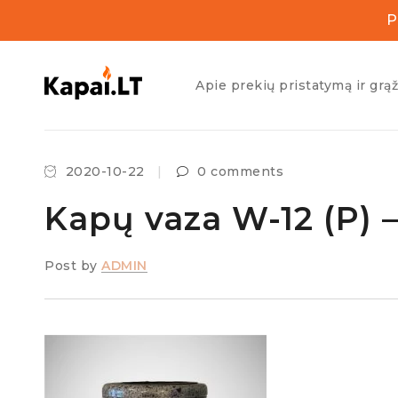
P
Apie prekių pristatymą ir grą
2020-10-22
0 comments
Kapų vaza W-12 (P) –
Post by
ADMIN