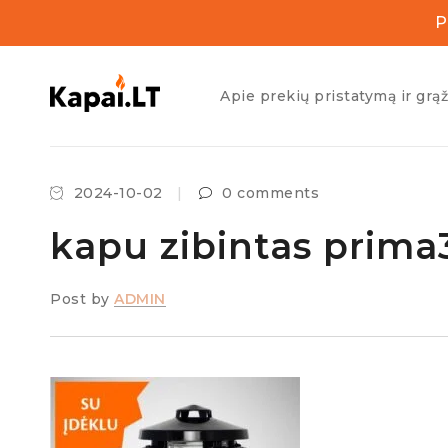
P
Apie prekių pristatymą ir grą
2024-10-02
0 comments
kapu zibintas prima
Post by
ADMIN