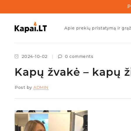
P
Apie prekių pristatymą ir grą
2024-10-02
0 comments
Kapų žvakė – kapų ži
Post by
ADMIN