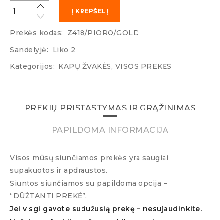
Į KREPŠELĮ
Prekės kodas:
Z418/PIORO/GOLD
Sandelyjė:
Liko 2
Kategorijos:
KAPŲ ŽVAKĖS
,
VISOS PREKĖS
PREKIŲ PRISTASTYMAS IR GRĄŽINIMAS
PAPILDOMA INFORMACIJA
Visos mūsų siunčiamos prekės yra saugiai
supakuotos ir apdraustos.
Siuntos siunčiamos su papildoma opcija –
“DŪŽTANTI PREKĖ”.
Jei visgi gavote sudužusią prekę – nesujaudinkite.