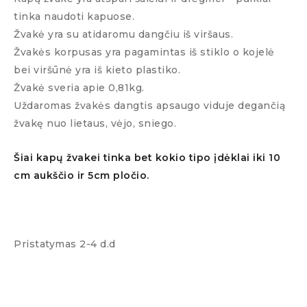
tinka naudoti kapuose.
Žvakė yra su atidaromu dangčiu iš viršaus.
Žvakės korpusas yra pagamintas iš stiklo o kojelė
bei viršūnė yra iš kieto plastiko.
Žvakė sveria apie 0,81kg.
Uždaromas žvakės dangtis apsaugo viduje degančią
žvakę nuo lietaus, vėjo, sniego.
Šiai kapų žvakei tinka bet kokio tipo įdėklai iki 10
cm aukščio ir 5cm pločio.
Pristatymas 2-4 d.d