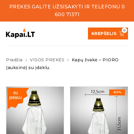
PREKES GALITE UŽSISAKYTI IR TELEFONU 0
600 71371
0
KREPŠELIS
Pradžia
VISOS PREKĖS
Kapų žvakė – PIORO
(auksinė) su įdėklu.
-66%