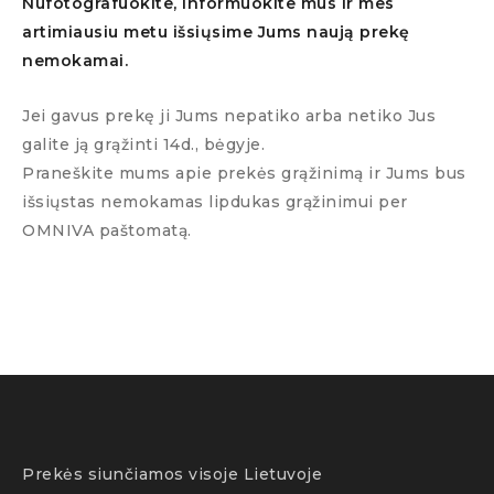
Nufotografuokite, informuokite mus ir mes
artimiausiu metu išsiųsime Jums naują prekę
nemokamai.
Jei gavus prekę ji Jums nepatiko arba netiko Jus
galite ją grąžinti 14d., bėgyje.
Praneškite mums apie prekės grąžinimą ir Jums bus
išsiųstas nemokamas lipdukas grąžinimui per
OMNIVA paštomatą.
Prekės siunčiamos visoje Lietuvoje