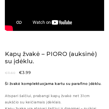
Kapų žvakė – PIORO (auksinė)
su įdėklu.
€
3.99
€
11.60
Ši žvakė komplektuojama kartu su parafino įdėklu.
Atspari šalčiui, prabangi kapų žvakė net 31cm
aukščio su keičiamais įdėklais.
Kapų žvakė yra atspari šalčiui ir drėgmei – puikiai