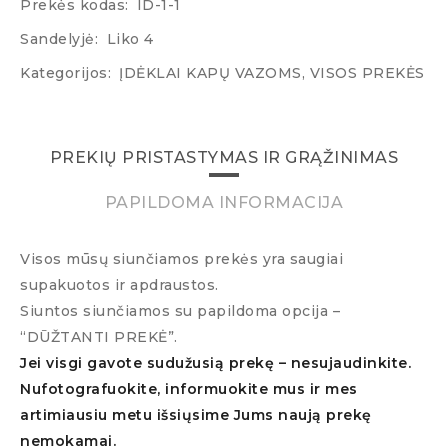
Prekės kodas:
ID-1-1
Sandelyjė:
Liko 4
Kategorijos:
ĮDĖKLAI KAPŲ VAZOMS
,
VISOS PREKĖS
PREKIŲ PRISTASTYMAS IR GRĄŽINIMAS
PAPILDOMA INFORMACIJA
Visos mūsų siunčiamos prekės yra saugiai
supakuotos ir apdraustos.
Siuntos siunčiamos su papildoma opcija –
“DŪŽTANTI PREKĖ”.
Jei visgi gavote sudužusią prekę – nesujaudinkite.
Nufotografuokite, informuokite mus ir mes
artimiausiu metu išsiųsime Jums naują prekę
nemokamai.