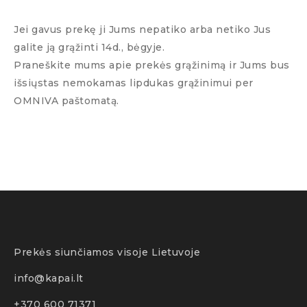
Jei gavus prekę ji Jums nepatiko arba netiko Jus
galite ją grąžinti 14d., bėgyje.
Praneškite mums apie prekės grąžinimą ir Jums bus
išsiųstas nemokamas lipdukas grąžinimui per
OMNIVA paštomatą.
Prekės siunčiamos visoje Lietuvoje
info@kapai.lt
+370 600 71371