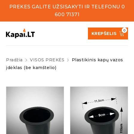
PREKES GALITE UŽSISAKYTI IR TELEFONU 0
600 71371
0
KREPŠELIS
Pradžia
VISOS PREKĖS
Plastikinis kapų vazos
įdėklas (be kamštelio)