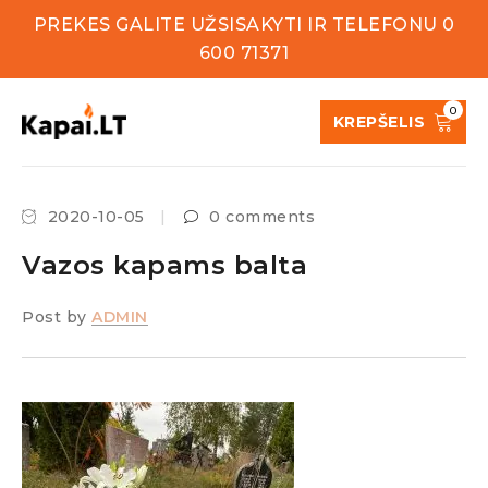
PREKES GALITE UŽSISAKYTI IR TELEFONU 0
600 71371
0
KREPŠELIS
2020-10-05
0 comments
Vazos kapams balta
Post by
ADMIN